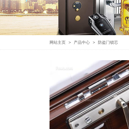
网站主页
>
产品中心
>
防盗门锁芯