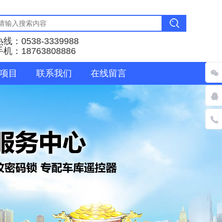
热线：
0538-3339988
手机：18763808886
项目
联系我们
在线留言