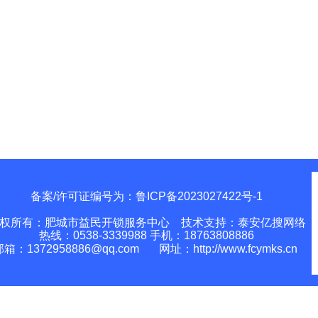
备案/许可证编号为：
鲁ICP备2023027422号-1
权所有：肥城市益民开锁服务中心 技术支持：泰安亿搜网络
热线：0538-3339988 手机：18763808886
箱：1372958886@qq.com 网址：http://www.fcymks.cn
山东泡沫厂
山东泡沫厂
山东泡沫厂
山东泡沫厂
泡沫保鲜箱
碧水源净水机
大型不锈钢脱硫塔
济南花砖
刮板输送机
装载机驱动桥