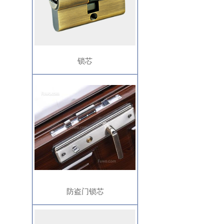
锁芯
防盗门锁芯