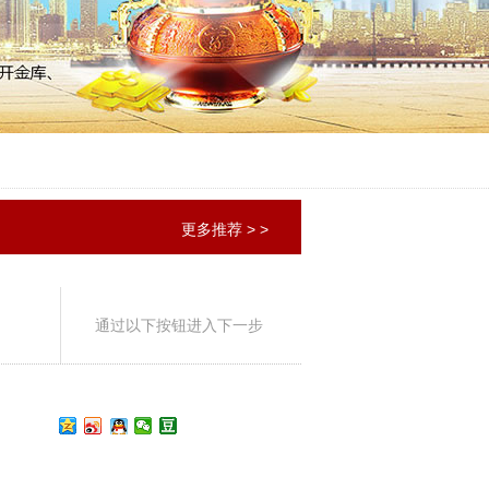
更多推荐 > >
通过以下按钮进入下一步