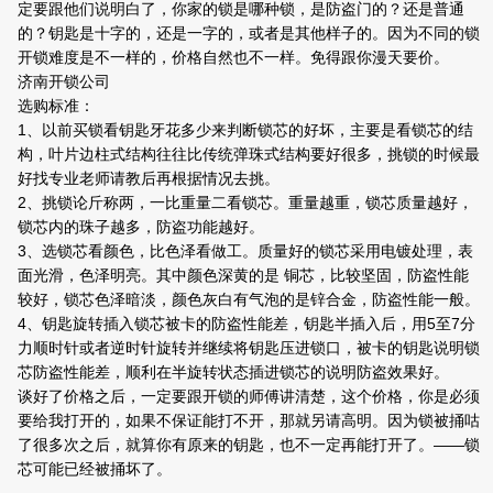
定要跟他们说明白了，你家的锁是哪种锁，是防盗门的？还是普通
的？钥匙是十字的，还是一字的，或者是其他样子的。因为不同的锁
开锁难度是不一样的，价格自然也不一样。免得跟你漫天要价。
济南开锁公司
选购标准：
1、以前买锁看钥匙牙花多少来判断锁芯的好坏，主要是看锁芯的结
构，叶片边柱式结构往往比传统弹珠式结构要好很多，挑锁的时候最
好找专业老师请教后再根据情况去挑。
2、挑锁论斤称两，一比重量二看锁芯。重量越重，锁芯质量越好，
锁芯内的珠子越多，防盗功能越好。
3、选锁芯看颜色，比色泽看做工。质量好的锁芯采用电镀处理，表
面光滑，色泽明亮。其中颜色深黄的是 铜芯，比较坚固，防盗性能
较好，锁芯色泽暗淡，颜色灰白有气泡的是锌合金，防盗性能一般。
4、钥匙旋转插入锁芯被卡的防盗性能差，钥匙半插入后，用5至7分
力顺时针或者逆时针旋转并继续将钥匙压进锁口，被卡的钥匙说明锁
芯防盗性能差，顺利在半旋转状态插进锁芯的说明防盗效果好。
谈好了价格之后，一定要跟开锁的师傅讲清楚，这个价格，你是必须
要给我打开的，如果不保证能打不开，那就另请高明。因为锁被捅咕
了很多次之后，就算你有原来的钥匙，也不一定再能打开了。——锁
芯可能已经被捅坏了。